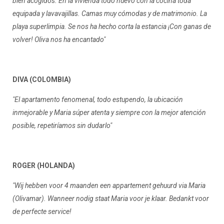
bien acogidos. En la vivienda todo nuevo con la cocina toda
equipada y lavavajillas. Camas muy cómodas y de matrimonio. La
playa superlimpia. Se nos ha hecho corta la estancia ¡Con ganas de
volver! Oliva nos ha encantado"
DIVA (COLOMBIA)
"El apartamento fenomenal, todo estupendo, la ubicación
inmejorable y Maria súper atenta y siempre con la mejor atención
posible, repetiríamos sin dudarlo"
ROGER (HOLANDA)
"
Wij hebben voor 4 maanden een appartement gehuurd via Maria
(Olivamar). Wanneer nodig staat Maria voor je klaar. Bedankt voor
de perfecte service!