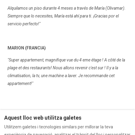
Alquilamos un piso durante 4 meses a través de María (Olivamar).
Siempre que lo necesites, María está ahí para ti. ¡Gracias por el
servicio perfecto!
"
MARION (FRANCIA)
"Super appartement, magnifique vue du 4 eme étage ! A côté de la
plage et des restaurants! Nous allons revenir c'est sur ! Il y a la
climatisation, la tv, une machine a laver. Je recommande cet
appartement!"
Aquest lloc web utilitza galetes
Utilitzem galetes i tecnologies similars per millorar la teva
Qui sóm
Propietaris
Termes i Condicions
experiència de navegació, analitzar el trànsit del lloc i personalitzar