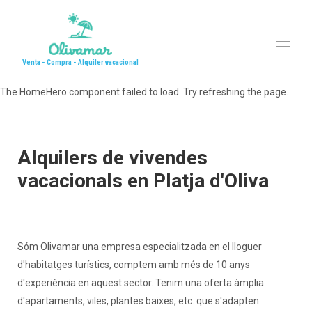
Venta - Compra - Alquiler vacacional
The HomeHero component failed to load. Try refreshing the page.
Inici
Alquiler vacacional
▾
Prova
Contacte
Alquilers de vivendes
Valora el teu habitatge (24h)
vacacionals en Platja d'Oliva
Què fer a Oliva
Sóm Olivamar una empresa especialitzada en el lloguer
d'habitatges turístics, comptem amb més de 10 anys
d'experiència en aquest sector. Tenim una oferta àmplia
d'apartaments, viles, plantes baixes, etc. que s'adapten